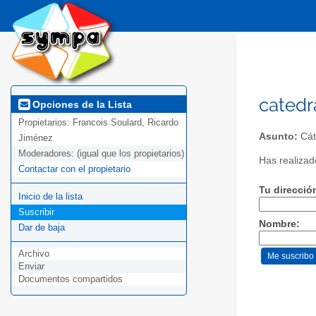
catedr
Opciones de la Lista
Propietarios:
Francois Soulard, Ricardo
Asunto:
Cát
Jiménez
Moderadores:
(igual que los propietarios)
Has realizado
Contactar con el propietario
Tu direcció
Inicio de la lista
Suscribir
Nombre:
Dar de baja
Archivo
Enviar
Documentos compartidos